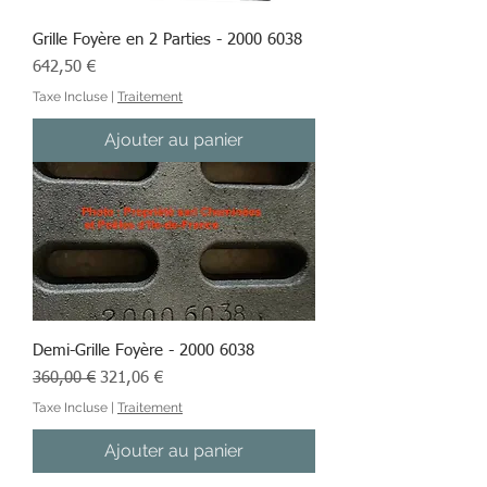
Grille Foyère en 2 Parties - 2000 6038
Prix
642,50 €
Taxe Incluse
|
Traitement
Ajouter au panier
Demi-Grille Foyère - 2000 6038
Prix original
Prix promotionnel
360,00 €
321,06 €
Taxe Incluse
|
Traitement
Ajouter au panier