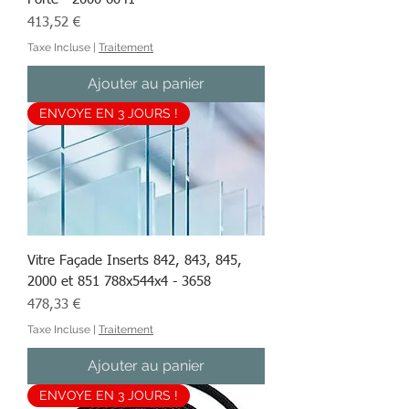
Prix
413,52 €
Taxe Incluse
|
Traitement
Ajouter au panier
ENVOYE EN 3 JOURS !
Vitre Façade Inserts 842, 843, 845,
2000 et 851 788x544x4 - 3658
Prix
478,33 €
Taxe Incluse
|
Traitement
Ajouter au panier
ENVOYE EN 3 JOURS !