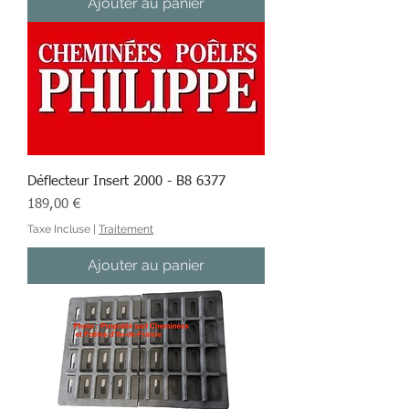
Ajouter au panier
Déflecteur Insert 2000 - B8 6377
Prix
189,00 €
Taxe Incluse
|
Traitement
Ajouter au panier