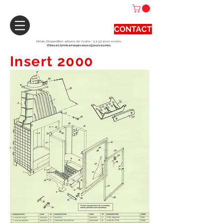
CONTACT
Délais d'expédition actuels de l'usine : 3 à 90 jours ouvrés.
Vitres et Joints envoyés sous 15 jours ouvrés.
Insert 2000