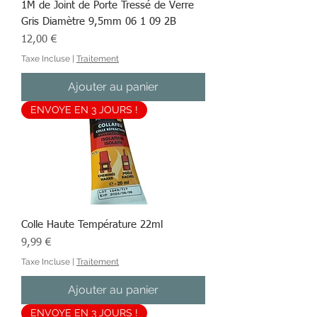
1M de Joint de Porte Tressé de Verre
Gris Diamètre 9,5mm 06 1 09 2B
Prix
12,00 €
Taxe Incluse
|
Traitement
Ajouter au panier
ENVOYE EN 3 JOURS !
Colle Haute Température 22ml
Prix
9,99 €
Taxe Incluse
|
Traitement
Ajouter au panier
ENVOYE EN 3 JOURS !