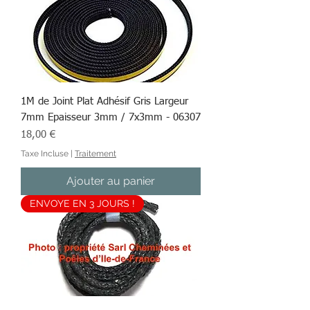
1M de Joint Plat Adhésif Gris Largeur
7mm Epaisseur 3mm / 7x3mm - 06307
Prix
18,00 €
Taxe Incluse
|
Traitement
Ajouter au panier
ENVOYE EN 3 JOURS !