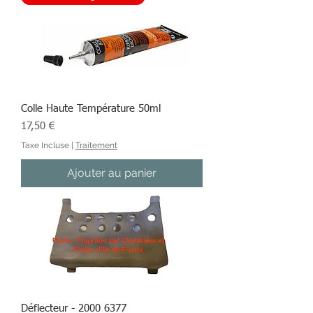
Colle Haute Température 50ml
Prix
17,50 €
Taxe Incluse
|
Traitement
Ajouter au panier
Déflecteur - 2000 6377