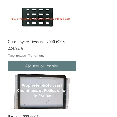
Grille Foyère Dessus - 2000 6205
Prix
224,92 €
Taxe Incluse
|
Traitement
Ajouter au panier
Porte - 2000 6041