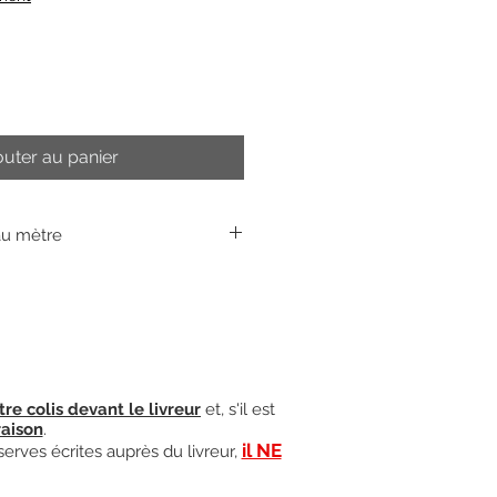
outer au panier
au mètre
tre colis devant le livreur
et, s'il est
raison
.
il NE
serves écrites auprès du livreur,