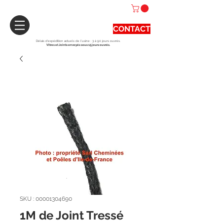
CONTACT
Délais d'expédition actuels de l'usine : 3 à 90 jours ouvrés.
Vitres et Joints envoyés sous 15 jours ouvrés.
SKU : 00001304690
1M de Joint Tressé