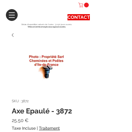
CONTACT
Délais d'expédition actuels de l'usine : 3 à 90 jours ouvrés.
Vitres et Joints envoyés sous 15 jours ouvrés.
SKU : 3872
Axe Epaulé - 3872
Prix
25,50 €
Taxe Incluse
|
Traitement