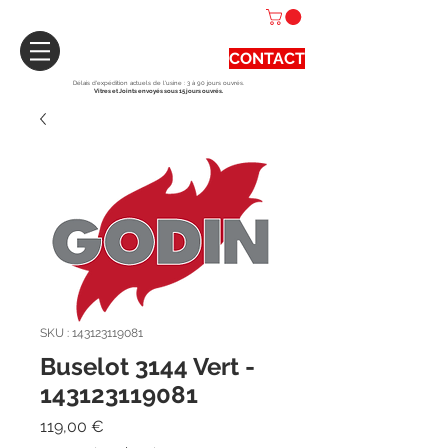
CONTACT
Délais d'expédition actuels de l'usine : 3 à 90 jours ouvrés.
Vitres et Joints envoyés sous 15 jours ouvrés.
SKU : 143123119081
Buselot 3144 Vert -
143123119081
Prix
119,00 €