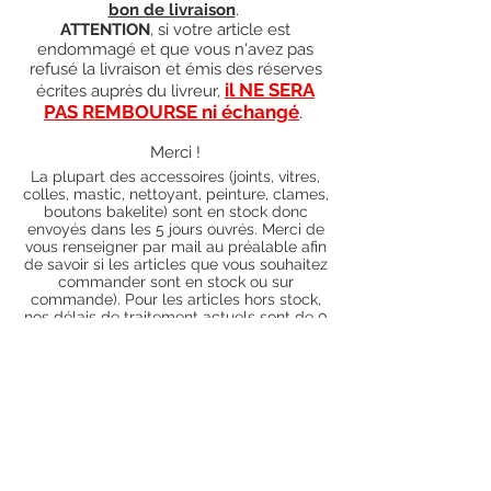
bon de livraison
.
ATTENTION
, si votre article est
endommagé et que vous n'avez pas
refusé la livraison et émis des réserves
il NE SERA
écrites auprès du livreur,
PAS REMBOURSE ni échangé
.
Merci !
La plupart des accessoires (joints, vitres,
colles, mastic, nettoyant, peinture, clames,
boutons bakelite) sont en stock donc
envoyés dans les 5 jours ouvrés. Merci de
vous renseigner par mail au préalable afin
de savoir si les articles que vous souhaitez
commander sont en stock ou sur
commande). Pour les articles hors stock,
nos délais de traitement actuels sont de 0
à 90 jours ouvrés (15 jours francs
supplémentaires en cas de règlement par
chèque), sauf conditions exceptionnelles
(retard de livraison de la part de l'usine,
des fournisseurs, intempéries, grèves,
etc.)
Conditions générales
Nous contacter