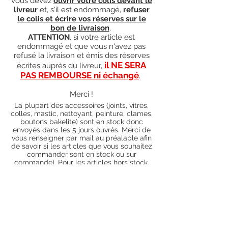
vous devez
ouvrir votre colis devant le
livreur
et, s'il est endommagé,
refuser
le colis et écrire vos réserves sur le
bon de livraison
.
ATTENTION
, si votre article est
endommagé et que vous n'avez pas
refusé la livraison et émis des réserves
il NE SERA
écrites auprès du livreur,
PAS REMBOURSE ni échangé
.
Merci !
La plupart des accessoires (joints, vitres,
colles, mastic, nettoyant, peinture, clames,
boutons bakelite) sont en stock donc
envoyés dans les 5 jours ouvrés. Merci de
vous renseigner par mail au préalable afin
de savoir si les articles que vous souhaitez
commander sont en stock ou sur
commande). Pour les articles hors stock,
nos délais de traitement actuels sont de 0
à 90 jours ouvrés (15 jours francs
supplémentaires en cas de règlement par
chèque), sauf conditions exceptionnelles
(retard de livraison de la part de l'usine,
des fournisseurs, intempéries, grèves,
etc.)