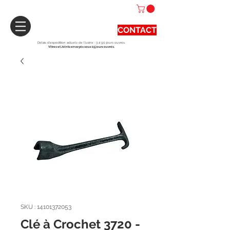
CONTACT
Délais d'expédition actuels de l'usine : 3 à 90 jours ouvrés.
Vitres et Joints envoyés sous 15 jours ouvrés.
SKU : 14101372053
Clé à Crochet 3720 -