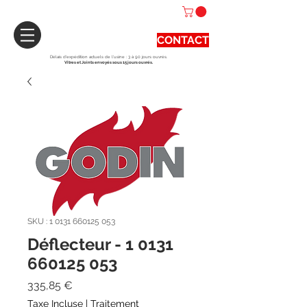
CONTACT
Délais d'expédition actuels de l'usine : 3 à 90 jours ouvrés.
Vitres et Joints envoyés sous 15 jours ouvrés.
SKU : 1 0131 660125 053
Déflecteur - 1 0131
660125 053
Prix
335,85 €
Taxe Incluse
|
Traitement