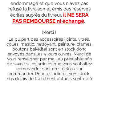
endommagé et que vous n'avez pas
refusé la livraison et émis des réserves
il NE SERA
écrites auprès du livreur,
PAS REMBOURSE ni échangé
.
Merci !
La plupart des accessoires (joints, vitres,
colles, mastic, nettoyant, peinture, clames,
boutons bakelite) sont en stock donc
envoyés dans les 5 jours ouvrés. Merci de
vous renseigner par mail au préalable afin
de savoir si les articles que vous souhaitez
commander sont en stock ou sur
commande). Pour les articles hors stock,
nos délais de traitement actuels sont de 0
à 90 jours ouvrés (15 jours francs
supplémentaires en cas de règlement par
chèque), sauf conditions exceptionnelles
(retard de livraison de la part de l'usine,
des fournisseurs, intempéries, grèves,
etc.)
Conditions générales
Nous contacter
piecesdetachees.philippe@gmail.com