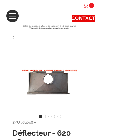
CONTACT
Délais d'expédition actuels de l'usine : 3 à 90 jours ouvrés.
Vitres et Joints envoyés sous 15 jours ouvrés.
SKU : 6204875
Déflecteur - 620