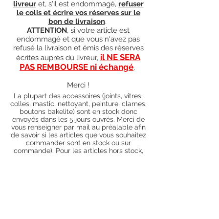
livreur
et, s'il est endommagé,
refuser
le colis et écrire vos réserves sur le
bon de livraison
.
ATTENTION
, si votre article est
endommagé et que vous n'avez pas
refusé la livraison et émis des réserves
il NE SERA
écrites auprès du livreur,
PAS REMBOURSE ni échangé
.
Merci !
La plupart des accessoires (joints, vitres,
colles, mastic, nettoyant, peinture, clames,
boutons bakelite) sont en stock donc
envoyés dans les 5 jours ouvrés. Merci de
vous renseigner par mail au préalable afin
de savoir si les articles que vous souhaitez
commander sont en stock ou sur
commande). Pour les articles hors stock,
nos délais de traitement actuels sont de 0
à 90 jours ouvrés (15 jours francs
supplémentaires en cas de règlement par
chèque), sauf conditions exceptionnelles
(retard de livraison de la part de l'usine,
des fournisseurs, intempéries, grèves,
etc.)