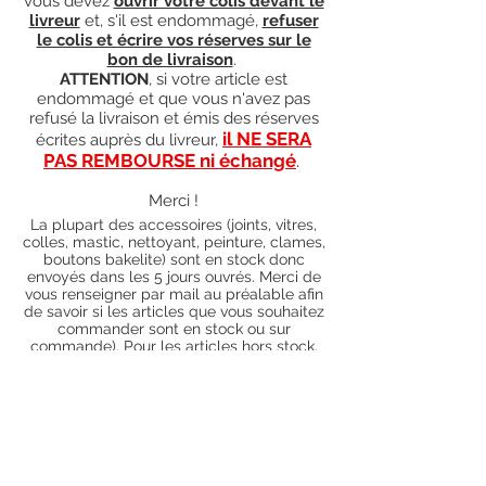
vous devez
ouvrir votre colis devant le
livreur
et, s'il est endommagé,
refuser
le colis et écrire vos réserves sur le
bon de livraison
.
ATTENTION
, si votre article est
endommagé et que vous n'avez pas
refusé la livraison et émis des réserves
il NE SERA
écrites auprès du livreur,
PAS REMBOURSE ni échangé
.
Merci !
La plupart des accessoires (joints, vitres,
colles, mastic, nettoyant, peinture, clames,
boutons bakelite) sont en stock donc
envoyés dans les 5 jours ouvrés. Merci de
vous renseigner par mail au préalable afin
de savoir si les articles que vous souhaitez
commander sont en stock ou sur
commande). Pour les articles hors stock,
nos délais de traitement actuels sont de 0
à 90 jours ouvrés (15 jours francs
supplémentaires en cas de règlement par
chèque), sauf conditions exceptionnelles
(retard de livraison de la part de l'usine,
des fournisseurs, intempéries, grèves,
etc.)