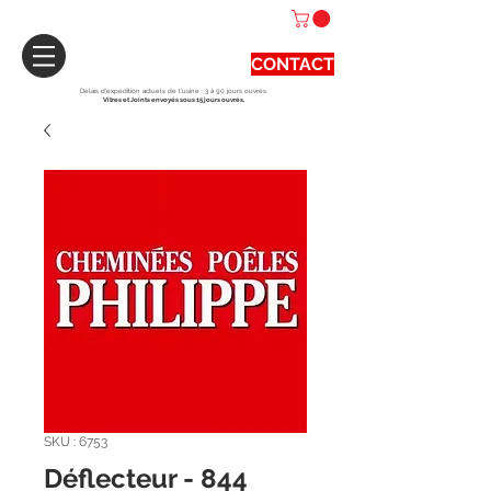
CONTACT
Délais d'expédition actuels de l'usine : 3 à 90 jours ouvrés.
Vitres et Joints envoyés sous 15 jours ouvrés.
SKU : 6753
Déflecteur - 844