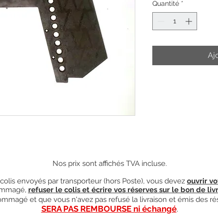
Quantité
*
Aj
Nos prix sont affichés TVA incluse.
olis envoyés par transporteur (hors Poste), vous devez
ouvrir vo
mmagé,
refuser le colis et écrire vos réserves sur le bon de liv
ndommagé et que vous n'avez pas refusé la livraison et émis des ré
SERA PAS REMBOURSE ni échangé
.