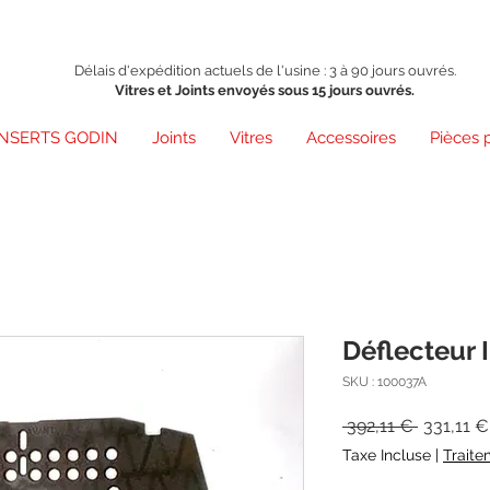
Délais d'expédition actuels de l'usine : 3 à 90 jours ouvrés.
Vitres et Joints envoyés sous 15 jours ouvrés.
INSERTS GODIN
Joints
Vitres
Accessoires
Pièces 
Déflecteur 
SKU : 100037A
Prix
 392,11 € 
331,11 €
original
Taxe Incluse
|
Traite