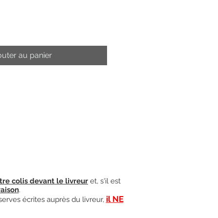
outer au panier
tre colis devant le livreur
et, s'il est
raison
.
il NE
serves écrites auprès du livreur,