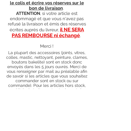
le colis et écrire vos réserves sur le
bon de livraison
.
ATTENTION
, si votre article est
endommagé et que vous n'avez pas
refusé la livraison et émis des réserves
il NE SERA
écrites auprès du livreur,
PAS REMBOURSE ni échangé
.
Merci !
La plupart des accessoires (joints, vitres,
colles, mastic, nettoyant, peinture, clames,
boutons bakelite) sont en stock donc
envoyés dans les 5 jours ouvrés. Merci de
vous renseigner par mail au préalable afin
de savoir si les articles que vous souhaitez
commander sont en stock ou sur
commande). Pour les articles hors stock,
nos délais de traitement actuels sont de 0
à 90 jours ouvrés (15 jours francs
supplémentaires en cas de règlement par
chèque), sauf conditions exceptionnelles
(retard de livraison de la part de l'usine,
des fournisseurs, intempéries, grèves,
etc.)
Conditions générales