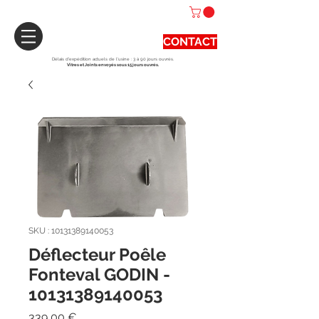
CONTACT
Délais d'expédition actuels de l'usine : 3 à 90 jours ouvrés.
Vitres et Joints envoyés sous 15 jours ouvrés.
SKU : 10131389140053
Déflecteur Poêle
Fonteval GODIN -
10131389140053
Prix
339,00 €