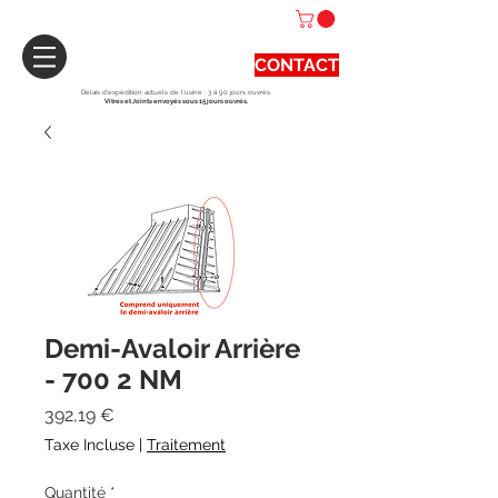
CONTACT
Délais d'expédition actuels de l'usine : 3 à 90 jours ouvrés.
Vitres et Joints envoyés sous 15 jours ouvrés.
Demi-Avaloir Arrière
- 700 2 NM
Prix
392,19 €
Taxe Incluse
|
Traitement
Quantité
*