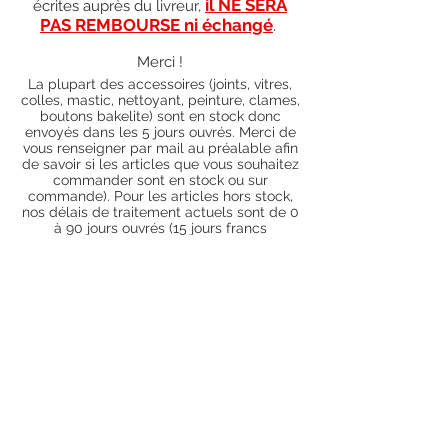
il NE SERA
écrites auprès du livreur,
PAS REMBOURSE ni échangé
.
Merci !
La plupart des accessoires (joints, vitres,
colles, mastic, nettoyant, peinture, clames,
boutons bakelite) sont en stock donc
envoyés dans les 5 jours ouvrés. Merci de
vous renseigner par mail au préalable afin
de savoir si les articles que vous souhaitez
commander sont en stock ou sur
commande). Pour les articles hors stock,
nos délais de traitement actuels sont de 0
à 90 jours ouvrés (15 jours francs
supplémentaires en cas de règlement par
chèque), sauf conditions exceptionnelles
(retard de livraison de la part de l'usine,
des fournisseurs, intempéries, grèves,
etc.)
Conditions générales
Nous contacter
piecesdetachees.philippe@gmail.com
Chèque