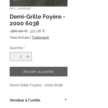
SKU : 20006038-
Demi-Grille Foyère -
2000 6038
Prix
Prix
 360,00 € 
321,06 €
original
promotionnel
Taxe Incluse
|
Traitement
Quantité
*
Ajouter au panier
Demi-Grille Foyère - 2000 6038
Vendue à l'unité.