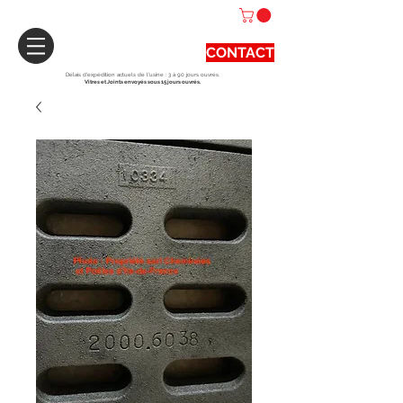
CONTACT
Délais d'expédition actuels de l'usine : 3 à 90 jours ouvrés.
Vitres et Joints envoyés sous 15 jours ouvrés.