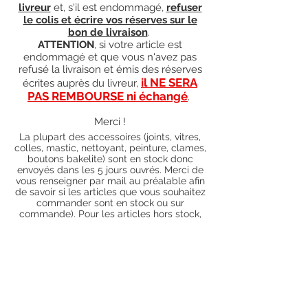
livreur
et, s'il est endommagé,
refuser
le colis et écrire vos réserves sur le
bon de livraison
.
ATTENTION
, si votre article est
endommagé et que vous n'avez pas
refusé la livraison et émis des réserves
il NE SERA
écrites auprès du livreur,
PAS REMBOURSE ni échangé
.
Merci !
La plupart des accessoires (joints, vitres,
colles, mastic, nettoyant, peinture, clames,
boutons bakelite) sont en stock donc
envoyés dans les 5 jours ouvrés. Merci de
vous renseigner par mail au préalable afin
de savoir si les articles que vous souhaitez
commander sont en stock ou sur
commande). Pour les articles hors stock,
nos délais de traitement actuels sont de 0
à 90 jours ouvrés (15 jours francs
supplémentaires en cas de règlement par
chèque), sauf conditions exceptionnelles
(retard de livraison de la part de l'usine,
des fournisseurs, intempéries, grèves,
etc.)