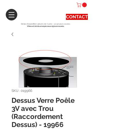
CONTACT
Délais d'expédition actuels de l'usine : 3 à 90 jours ouvrés.
Vitres et Joints envoyés sous 15 jours ouvrés.
SKU : 019966
Dessus Verre Poêle
3V avec Trou
(Raccordement
Dessus) - 19966