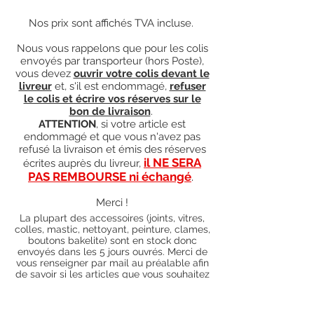
Nos prix sont affichés TVA incluse.
Nous vous rappelons que pour les colis
envoyés par transporteur (hors Poste),
vous devez
ouvrir votre colis devant le
livreur
et, s'il est endommagé,
refuser
le colis et écrire vos réserves sur le
bon de livraison
.
ATTENTION
, si votre article est
endommagé et que vous n'avez pas
refusé la livraison et émis des réserves
il NE SERA
écrites auprès du livreur,
PAS REMBOURSE ni échangé
.
Merci !
La plupart des accessoires (joints, vitres,
colles, mastic, nettoyant, peinture, clames,
boutons bakelite) sont en stock donc
envoyés dans les 5 jours ouvrés. Merci de
vous renseigner par mail au préalable afin
de savoir si les articles que vous souhaitez
commander sont en stock ou sur
commande). Pour les articles hors stock,
nos délais de traitement actuels sont de 0