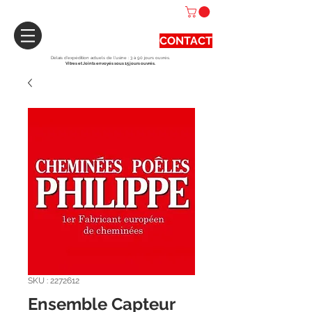
CONTACT
Délais d'expédition actuels de l'usine : 3 à 90 jours ouvrés.
Vitres et Joints envoyés sous 15 jours ouvrés.
SKU : 2272612
Ensemble Capteur