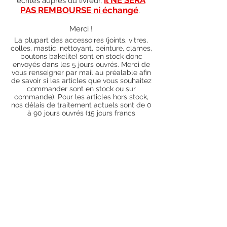
écrites auprès du livreur,
PAS REMBOURSE ni échangé
.
Merci !
La plupart des accessoires (joints, vitres,
colles, mastic, nettoyant, peinture, clames,
boutons bakelite) sont en stock donc
envoyés dans les 5 jours ouvrés. Merci de
vous renseigner par mail au préalable afin
de savoir si les articles que vous souhaitez
commander sont en stock ou sur
commande). Pour les articles hors stock,
nos délais de traitement actuels sont de 0
à 90 jours ouvrés (15 jours francs
supplémentaires en cas de règlement par
chèque), sauf conditions exceptionnelles
(retard de livraison de la part de l'usine,
des fournisseurs, intempéries, grèves,
etc.)
Conditions générales
Nous contacter
piecesdetachees.philippe@gmail.com
Chèque