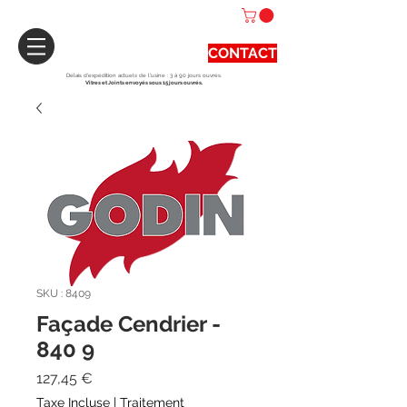
CONTACT
Délais d'expédition actuels de l'usine : 3 à 90 jours ouvrés.
Vitres et Joints envoyés sous 15 jours ouvrés.
SKU : 8409
Façade Cendrier -
840 9
Prix
127,45 €
Taxe Incluse
|
Traitement