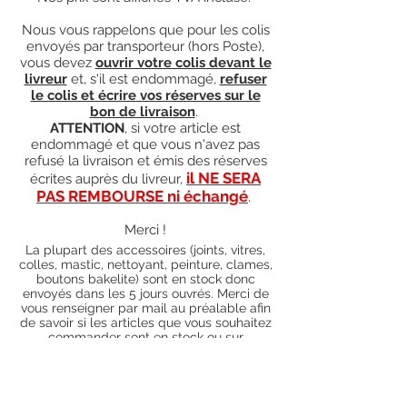
Nous vous rappelons que pour les colis
envoyés par transporteur (hors Poste),
vous devez
ouvrir votre colis devant le
livreur
et, s'il est endommagé,
refuser
le colis et écrire vos réserves sur le
bon de livraison
.
ATTENTION
, si votre article est
endommagé et que vous n'avez pas
refusé la livraison et émis des réserves
il NE SERA
écrites auprès du livreur,
PAS REMBOURSE ni échangé
.
Merci !
La plupart des accessoires (joints, vitres,
colles, mastic, nettoyant, peinture, clames,
boutons bakelite) sont en stock donc
envoyés dans les 5 jours ouvrés. Merci de
vous renseigner par mail au préalable afin
de savoir si les articles que vous souhaitez
commander sont en stock ou sur
commande). Pour les articles hors stock,
nos délais de traitement actuels sont de 0
à 90 jours ouvrés (15 jours francs
supplémentaires en cas de règlement par