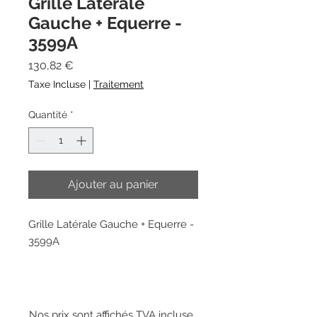
Grille Latérale
Gauche + Equerre -
3599A
Prix
130,82 €
Taxe Incluse
|
Traitement
Quantité
*
Ajouter au panier
Grille Latérale Gauche + Equerre -
3599A
Nos prix sont affichés TVA incluse.