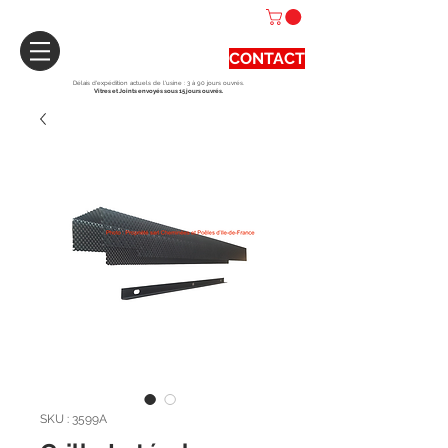
CONTACT
Délais d'expédition actuels de l'usine : 3 à 90 jours ouvrés.
Vitres et Joints envoyés sous 15 jours ouvrés.
SKU : 3599A