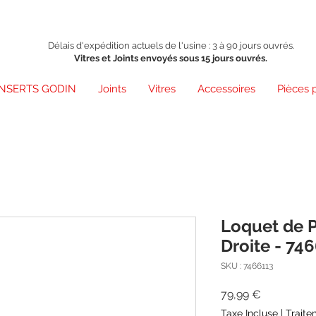
Délais d'expédition actuels de l'usine : 3 à 90 jours ouvrés.
Vitres et Joints envoyés sous 15 jours ouvrés.
INSERTS GODIN
Joints
Vitres
Accessoires
Pièces 
Loquet de P
Droite - 74
SKU : 7466113
Prix
79,99 €
Taxe Incluse
|
Traite