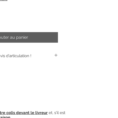
outer au panier
is d'articulation !
 de ce loquet est vendue à part.
er en
cliquant ICI.
tre colis devant le livreur
et, s'il est
raison
.