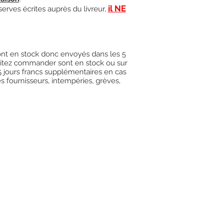
il NE
serves écrites auprès du livreur,
 sont en stock donc envoyés dans les 5
uhaitez commander sont en stock ou sur
15 jours francs supplémentaires en cas
es fournisseurs, intempéries, grèves,