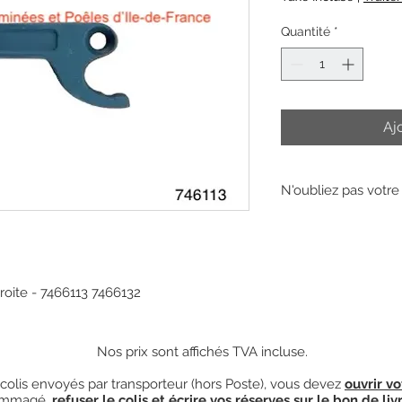
Quantité
*
Aj
N'oubliez pas votre v
La vis d'articulation
Vous pouvez l'achet
roite - 7466113 7466132
Nos prix sont affichés TVA incluse.
olis envoyés par transporteur (hors Poste), vous devez
ouvrir vo
mmagé,
refuser le colis et écrire vos réserves sur le bon de liv