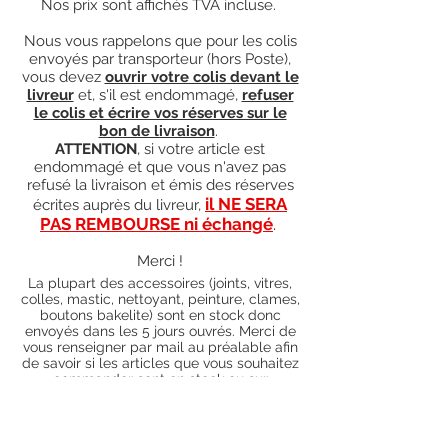
Nos prix sont affichés TVA incluse.
Nous vous rappelons que pour les colis
envoyés par transporteur (hors Poste),
vous devez
ouvrir votre colis devant le
livreur
et, s'il est endommagé,
refuser
le colis et écrire vos réserves sur le
bon de livraison
.
ATTENTION
, si votre article est
endommagé et que vous n'avez pas
refusé la livraison et émis des réserves
il NE SERA
écrites auprès du livreur,
PAS REMBOURSE ni échangé
.
Merci !
La plupart des accessoires (joints, vitres,
colles, mastic, nettoyant, peinture, clames,
boutons bakelite) sont en stock donc
envoyés dans les 5 jours ouvrés. Merci de
vous renseigner par mail au préalable afin
de savoir si les articles que vous souhaitez
commander sont en stock ou sur
commande). Pour les articles hors stock,
nos délais de traitement actuels sont de 0
à 90 jours ouvrés (15 jours francs
supplémentaires en cas de règlement par