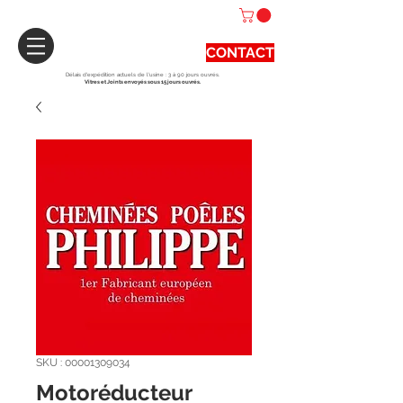
CONTACT
Délais d'expédition actuels de l'usine : 3 à 90 jours ouvrés.
Vitres et Joints envoyés sous 15 jours ouvrés.
SKU : 00001309034
Motoréducteur