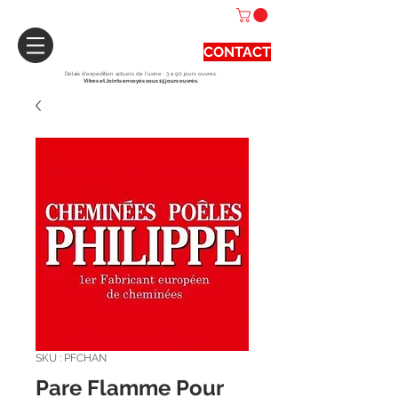
CONTACT
Délais d'expédition actuels de l'usine : 3 à 90 jours ouvrés.
Vitres et Joints envoyés sous 15 jours ouvrés.
SKU : PFCHAN
Pare Flamme Pour