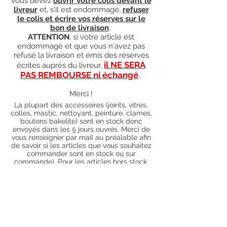
vous devez
ouvrir votre colis devant le
livreur
et, s'il est endommagé,
refuser
le colis et écrire vos réserves sur le
bon de livraison
.
ATTENTION
, si votre article est
endommagé et que vous n'avez pas
refusé la livraison et émis des réserves
il NE SERA
écrites auprès du livreur,
PAS REMBOURSE ni échangé
.
Merci !
La plupart des accessoires (joints, vitres,
colles, mastic, nettoyant, peinture, clames,
boutons bakelite) sont en stock donc
envoyés dans les 5 jours ouvrés. Merci de
vous renseigner par mail au préalable afin
de savoir si les articles que vous souhaitez
commander sont en stock ou sur
commande). Pour les articles hors stock,
nos délais de traitement actuels sont de 0
à 90 jours ouvrés (15 jours francs
supplémentaires en cas de règlement par
chèque), sauf conditions exceptionnelles
(retard de livraison de la part de l'usine,
des fournisseurs, intempéries, grèves,
etc.)