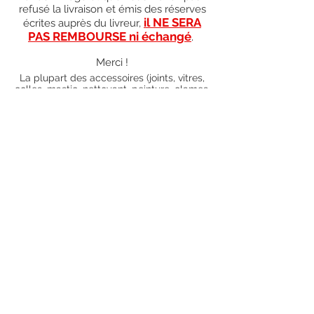
refusé la livraison et émis des réserves
il NE SERA
écrites auprès du livreur,
PAS REMBOURSE ni échangé
.
Merci !
La plupart des accessoires (joints, vitres,
colles, mastic, nettoyant, peinture, clames,
boutons bakelite) sont en stock donc
envoyés dans les 5 jours ouvrés. Merci de
vous renseigner par mail au préalable afin
de savoir si les articles que vous souhaitez
commander sont en stock ou sur
commande). Pour les articles hors stock,
nos délais de traitement actuels sont de 0
à 90 jours ouvrés (15 jours francs
supplémentaires en cas de règlement par
chèque), sauf conditions exceptionnelles
(retard de livraison de la part de l'usine,
des fournisseurs, intempéries, grèves,
etc.)
Conditions générales
Nous contacter
piecesdetachees.philippe@gmail.com