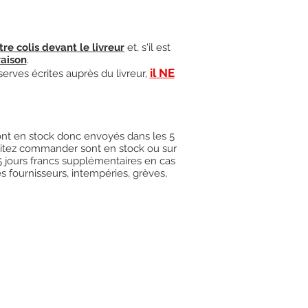
tre colis devant le livreur
et, s'il est
raison
.
il NE
serves écrites auprès du livreur,
 sont en stock donc envoyés dans les 5
uhaitez commander sont en stock ou sur
15 jours francs supplémentaires en cas
es fournisseurs, intempéries, grèves,