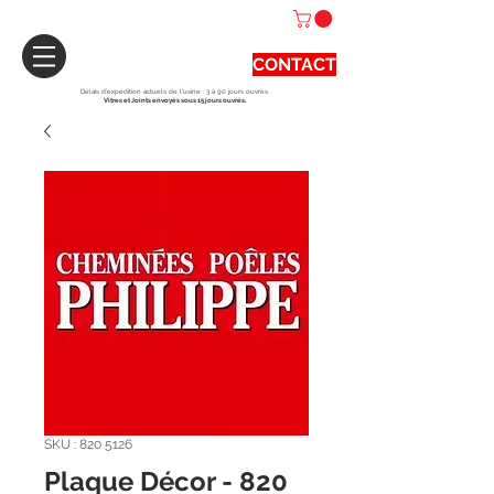
CONTACT
Délais d'expédition actuels de l'usine : 3 à 90 jours ouvrés.
Vitres et Joints envoyés sous 15 jours ouvrés.
SKU : 820 5126
Plaque Décor - 820