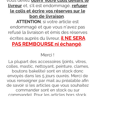
vous devez
ouvrir votre colis devant le
livreur
et, s'il est endommagé,
refuser
le colis et écrire vos réserves sur le
bon de livraison
.
ATTENTION
, si votre article est
endommagé et que vous n'avez pas
refusé la livraison et émis des réserves
il NE SERA
écrites auprès du livreur,
PAS REMBOURSE ni échangé
.
Merci !
La plupart des accessoires (joints, vitres,
colles, mastic, nettoyant, peinture, clames,
boutons bakelite) sont en stock donc
envoyés dans les 5 jours ouvrés. Merci de
vous renseigner par mail au préalable afin
de savoir si les articles que vous souhaitez
commander sont en stock ou sur
commande). Pour les articles hors stock,
nos délais de traitement actuels sont de 0
à 90 jours ouvrés (15 jours francs
supplémentaires en cas de règlement par
chèque), sauf conditions exceptionnelles
(retard de livraison de la part de l'usine,
des fournisseurs, intempéries, grèves,
etc.)