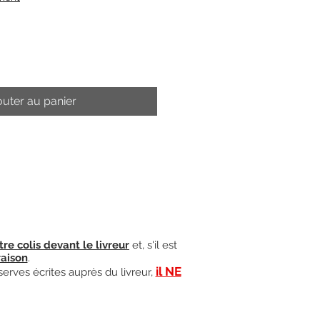
outer au panier
tre colis devant le livreur
et, s'il est
raison
.
il NE
serves écrites auprès du livreur,