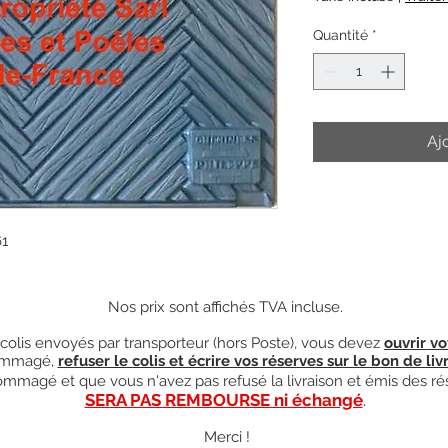
Quantité
*
Aj
61
Nos prix sont affichés TVA incluse.
olis envoyés par transporteur (hors Poste), vous devez
ouvrir vo
mmagé,
refuser le colis et écrire vos réserves sur le bon de liv
ndommagé et que vous n'avez pas refusé la livraison et émis des ré
SERA PAS REMBOURSE ni échangé
.
Merci !