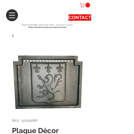
CONTACT
Délais d'expédition actuels de l'usine : 3 à 90 jours ouvrés.
Vitres et Joints envoyés sous 15 jours ouvrés.
SKU : 50014NM
Plaque Décor