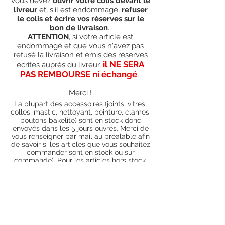
vous devez
ouvrir votre colis devant le
livreur
et, s'il est endommagé,
refuser
le colis et écrire vos réserves sur le
bon de livraison
.
ATTENTION
, si votre article est
endommagé et que vous n'avez pas
refusé la livraison et émis des réserves
il NE SERA
écrites auprès du livreur,
PAS REMBOURSE ni échangé
.
Merci !
La plupart des accessoires (joints, vitres,
colles, mastic, nettoyant, peinture, clames,
boutons bakelite) sont en stock donc
envoyés dans les 5 jours ouvrés. Merci de
vous renseigner par mail au préalable afin
de savoir si les articles que vous souhaitez
commander sont en stock ou sur
commande). Pour les articles hors stock,
nos délais de traitement actuels sont de 0
à 90 jours ouvrés (15 jours francs
supplémentaires en cas de règlement par
chèque), sauf conditions exceptionnelles
(retard de livraison de la part de l'usine,
des fournisseurs, intempéries, grèves,
etc.)