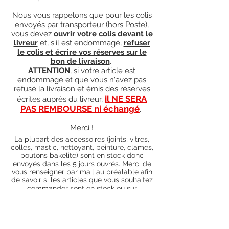
Nous vous rappelons que pour les colis
envoyés par transporteur (hors Poste),
vous devez
ouvrir votre colis devant le
livreur
et, s'il est endommagé,
refuser
le colis et écrire vos réserves sur le
bon de livraison
.
ATTENTION
, si votre article est
endommagé et que vous n'avez pas
refusé la livraison et émis des réserves
il NE SERA
écrites auprès du livreur,
PAS REMBOURSE ni échangé
.
Merci !
La plupart des accessoires (joints, vitres,
colles, mastic, nettoyant, peinture, clames,
boutons bakelite) sont en stock donc
envoyés dans les 5 jours ouvrés. Merci de
vous renseigner par mail au préalable afin
de savoir si les articles que vous souhaitez
commander sont en stock ou sur
commande). Pour les articles hors stock,
nos délais de traitement actuels sont de 0
à 90 jours ouvrés (15 jours francs
supplémentaires en cas de règlement par
chèque), sauf conditions exceptionnelles