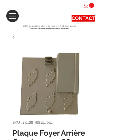
CONTACT
Délais d'expédition actuels de l'usine : 3 à 90 jours ouvrés.
Vitres et Joints envoyés sous 15 jours ouvrés.
SKU : 1 0168 368101 001
Plaque Foyer Arrière