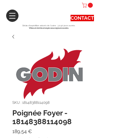
CONTACT
Délais d'expédition actuels de l'usine : 3 à 90 jours ouvrés.
Vitres et Joints envoyés sous 15 jours ouvrés.
SKU : 18148388114098
Poignée Foyer -
18148388114098
Prix
189,54 €