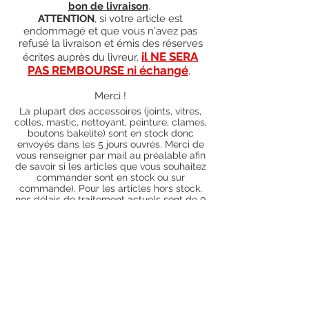
bon de livraison
.
ATTENTION
, si votre article est
endommagé et que vous n'avez pas
refusé la livraison et émis des réserves
il NE SERA
écrites auprès du livreur,
PAS REMBOURSE ni échangé
.
Merci !
La plupart des accessoires (joints, vitres,
colles, mastic, nettoyant, peinture, clames,
boutons bakelite) sont en stock donc
envoyés dans les 5 jours ouvrés. Merci de
vous renseigner par mail au préalable afin
de savoir si les articles que vous souhaitez
commander sont en stock ou sur
commande). Pour les articles hors stock,
nos délais de traitement actuels sont de 0
à 90 jours ouvrés (15 jours francs
supplémentaires en cas de règlement par
chèque), sauf conditions exceptionnelles
(retard de livraison de la part de l'usine,
des fournisseurs, intempéries, grèves,
etc.)
Conditions générales
Nous contacter