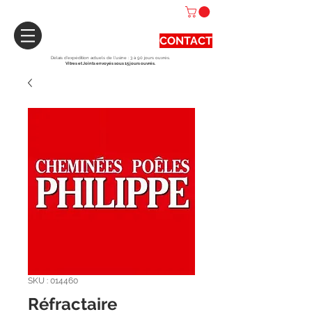
CONTACT
Délais d'expédition actuels de l'usine : 3 à 90 jours ouvrés.
Vitres et Joints envoyés sous 15 jours ouvrés.
SKU : 014460
Réfractaire