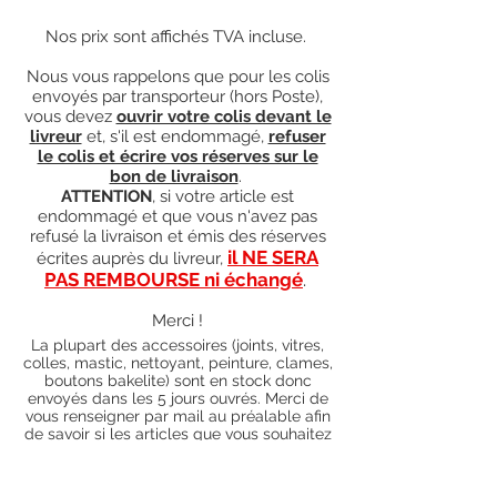
Nos prix sont affichés TVA incluse.
Nous vous rappelons que pour les colis
envoyés par transporteur (hors Poste),
vous devez
ouvrir votre colis devant le
livreur
et, s'il est endommagé,
refuser
le colis et écrire vos réserves sur le
bon de livraison
.
ATTENTION
, si votre article est
endommagé et que vous n'avez pas
refusé la livraison et émis des réserves
il NE SERA
écrites auprès du livreur,
PAS REMBOURSE ni échangé
.
Merci !
La plupart des accessoires (joints, vitres,
colles, mastic, nettoyant, peinture, clames,
boutons bakelite) sont en stock donc
envoyés dans les 5 jours ouvrés. Merci de
vous renseigner par mail au préalable afin
de savoir si les articles que vous souhaitez
commander sont en stock ou sur
commande). Pour les articles hors stock,
nos délais de traitement actuels sont de 0