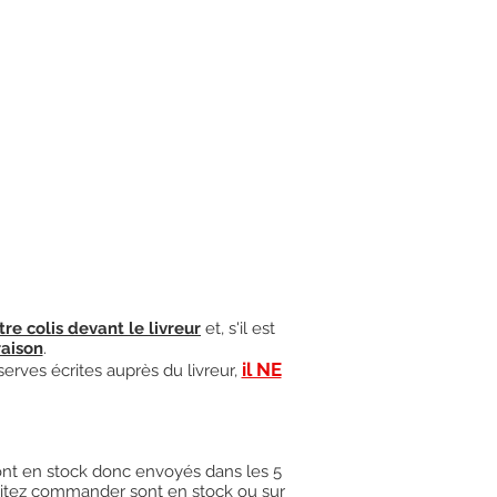
tre colis devant le livreur
et, s'il est
raison
.
il NE
serves écrites auprès du livreur,
 sont en stock donc envoyés dans les 5
uhaitez commander sont en stock ou sur