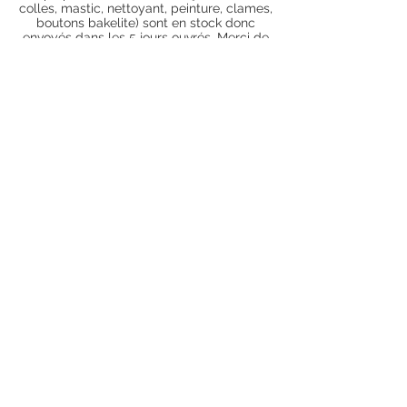
colles, mastic, nettoyant, peinture, clames,
boutons bakelite) sont en stock donc
envoyés dans les 5 jours ouvrés. Merci de
vous renseigner par mail au préalable afin
de savoir si les articles que vous souhaitez
commander sont en stock ou sur
commande). Pour les articles hors stock,
nos délais de traitement actuels sont de 0
à 90 jours ouvrés (15 jours francs
supplémentaires en cas de règlement par
chèque), sauf conditions exceptionnelles
(retard de livraison de la part de l'usine,
des fournisseurs, intempéries, grèves,
etc.)
Conditions générales
Nous contacter
piecesdetachees.philippe@gmail.com
Chèque
Suivez-nous sur Facebook