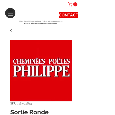
CONTACT
Délais d'expédition actuels de l'usine : 3 à 90 jours ouvrés.
Vitres et Joints envoyés sous 15 jours ouvrés.
SKU : 18504619
Sortie Ronde