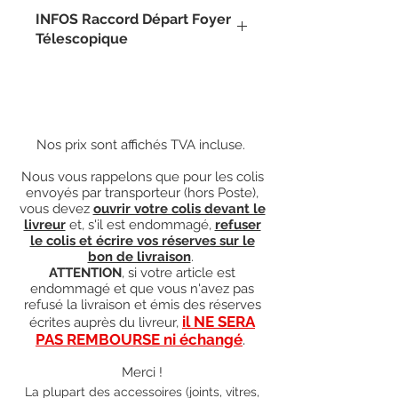
INFOS Raccord Départ Foyer
Télescopique
Selon l'option choisie : Droit ou
Coudé à 30°.
Elément réglable de 50 à 70cm
permettant de raccorder l'insert au
Nos prix sont affichés TVA incluse.
tubage.
Nous vous rappelons que pour les colis
envoyés par transporteur (hors Poste),
vous devez
ouvrir votre colis devant le
livreur
et, s'il est endommagé,
refuser
le colis et écrire vos réserves sur le
bon de livraison
.
ATTENTION
, si votre article est
endommagé et que vous n'avez pas
refusé la livraison et émis des réserves
il NE SERA
écrites auprès du livreur,
PAS REMBOURSE ni échangé
.
Merci !
La plupart des accessoires (joints, vitres,