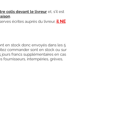
tre colis devant le livreur
et, s'il est
raison
.
il NE
serves écrites auprès du livreur,
 sont en stock donc envoyés dans les 5
uhaitez commander sont en stock ou sur
15 jours francs supplémentaires en cas
es fournisseurs, intempéries, grèves,