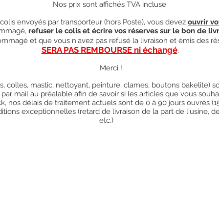
Nos prix sont affichés TVA incluse.
olis envoyés par transporteur (hors Poste), vous devez
ouvrir vo
mmagé,
refuser le colis et écrire vos réserves sur le bon de liv
ndommagé et que vous n'avez pas refusé la livraison et émis des ré
SERA PAS REMBOURSE ni échangé
.
Merci !
res, colles, mastic, nettoyant, peinture, clames, boutons bakelite)
 par mail au préalable afin de savoir si les articles que vous so
k, nos délais de traitement actuels sont de 0 à 90 jours ouvrés (
ions exceptionnelles (retard de livraison de la part de l'usine, d
etc.)