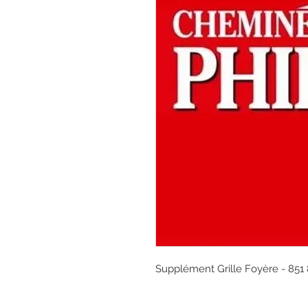
Supplément Grille Foyère - 851