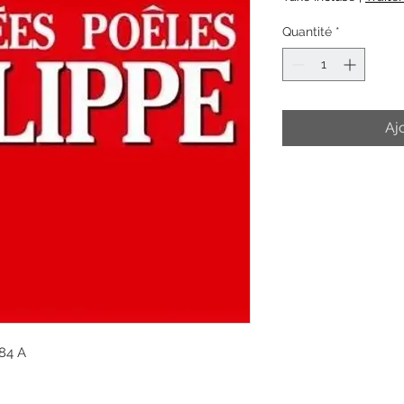
Quantité
*
Aj
 84 A