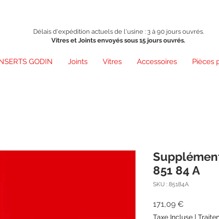
Délais d'expédition actuels de l'usine : 3 à 90 jours ouvrés.
Vitres et Joints envoyés sous 15 jours ouvrés.
INSERTS GODIN
Joints
Vitres
Accessoires
Pièces 
Supplément 
851 84 A
SKU : 85184A
Prix
171,09 €
Taxe Incluse
|
Traite