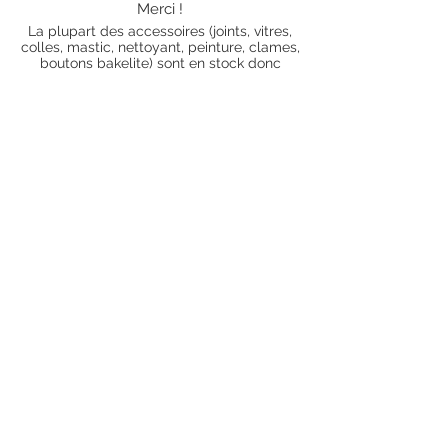
Merci !
La plupart des accessoires (joints, vitres,
colles, mastic, nettoyant, peinture, clames,
boutons bakelite) sont en stock donc
envoyés dans les 5 jours ouvrés. Merci de
vous renseigner par mail au préalable afin
de savoir si les articles que vous souhaitez
commander sont en stock ou sur
commande). Pour les articles hors stock,
nos délais de traitement actuels sont de 0
à 90 jours ouvrés (15 jours francs
supplémentaires en cas de règlement par
chèque), sauf conditions exceptionnelles
(retard de livraison de la part de l'usine,
des fournisseurs, intempéries, grèves,
etc.)
Conditions générales
Nous contacter
piecesdetachees.philippe@gmail.com
Chèque