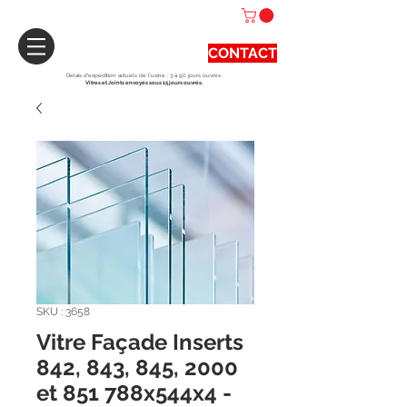
CONTACT
Délais d'expédition actuels de l'usine : 3 à 90 jours ouvrés.
Vitres et Joints envoyés sous 15 jours ouvrés.
SKU : 3658
Vitre Façade Inserts
842, 843, 845, 2000
et 851 788x544x4 -