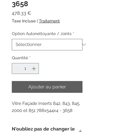
3658
Prix
478,33 €
Taxe Incluse
|
Traitement
Option Autonettoyante / Joints
*
Quantité
*
Ajouter au panier
Vitre Façade Inserts 842, 843, 845,
2000 et 851 788x544x4 - 3658
N'oubliez pas de changer le