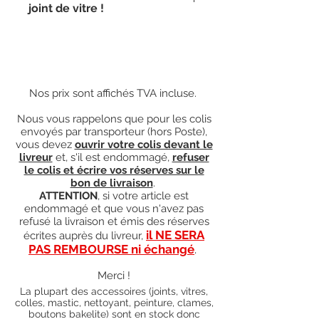
joint de vitre !
Le joint de vitre est à changer en
même temps que la vitre.
Nos prix sont affichés TVA incluse.
Nous vous rappelons que pour les colis
envoyés par transporteur (hors Poste),
vous devez
ouvrir votre colis devant le
livreur
et, s'il est endommagé,
refuser
le colis et écrire vos réserves sur le
bon de livraison
.
ATTENTION
, si votre article est
endommagé et que vous n'avez pas
refusé la livraison et émis des réserves
il NE SERA
écrites auprès du livreur,
PAS REMBOURSE ni échangé
.
Merci !
La plupart des accessoires (joints, vitres,
colles, mastic, nettoyant, peinture, clames,
boutons bakelite) sont en stock donc