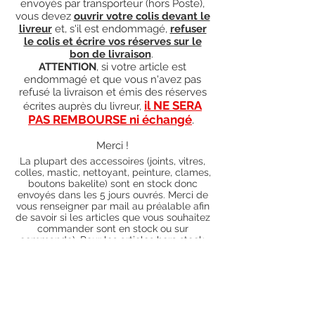
envoyés par transporteur (hors Poste),
vous devez
ouvrir votre colis devant le
livreur
et, s'il est endommagé,
refuser
le colis et écrire vos réserves sur le
bon de livraison
.
ATTENTION
, si votre article est
endommagé et que vous n'avez pas
refusé la livraison et émis des réserves
il NE SERA
écrites auprès du livreur,
PAS REMBOURSE ni échangé
.
Merci !
La plupart des accessoires (joints, vitres,
colles, mastic, nettoyant, peinture, clames,
boutons bakelite) sont en stock donc
envoyés dans les 5 jours ouvrés. Merci de
vous renseigner par mail au préalable afin
de savoir si les articles que vous souhaitez
commander sont en stock ou sur
commande). Pour les articles hors stock,
nos délais de traitement actuels sont de 0
à 90 jours ouvrés (15 jours francs
supplémentaires en cas de règlement par
chèque), sauf conditions exceptionnelles
(retard de livraison de la part de l'usine,
des fournisseurs, intempéries, grèves,