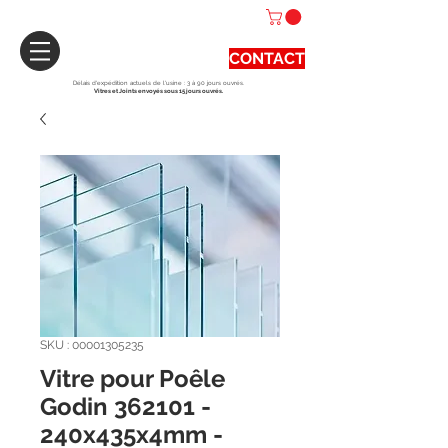
CONTACT
Délais d'expédition actuels de l'usine : 3 à 90 jours ouvrés.
Vitres et Joints envoyés sous 15 jours ouvrés.
SKU : 00001305235
Vitre pour Poêle
Godin 362101 -
240x435x4mm -