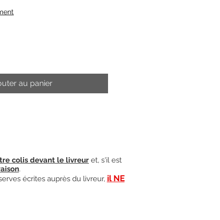
ment
outer au panier
tre colis devant le livreur
et, s'il est
raison
.
il NE
serves écrites auprès du livreur,