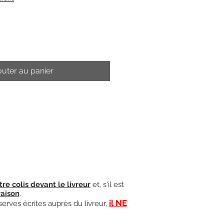
outer au panier
tre colis devant le livreur
et, s'il est
raison
.
il NE
serves écrites auprès du livreur,