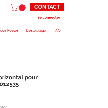
CONTACT
Se connecter
pour Poêles
Destockage
FAQ
orizontal pour
 012535
ment