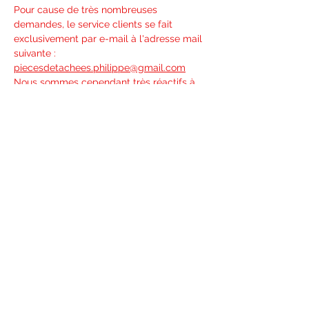
Pour cause de très nombreuses
demandes, le service clients se fait
exclusivement par e-mail à l'adresse mail
suivante :
piecesdetachees.philippe@gmail.com
Nous sommes cependant très
réactifs à
vos demandes.
Merci pour votre compréhension.
Conditions générales
Nous contacter
piecesdetachees.philippe@gmail.com
Chèque
Suivez-nous sur Facebook
Allume-feu, mastic, peinture, ...
www.accessoirescheminee.fr