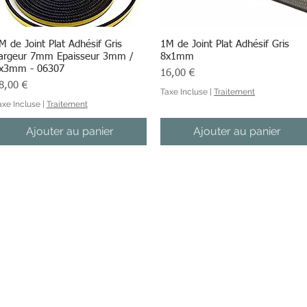
M de Joint Plat Adhésif Gris
Aperçu rapide
1M de Joint Plat Adhésif Gris
Aperçu rapide
argeur 7mm Epaisseur 3mm /
8x1mm
x3mm - 06307
Prix
16,00 €
ix
8,00 €
Taxe Incluse
|
Traitement
axe Incluse
|
Traitement
Ajouter au panier
Ajouter au panier