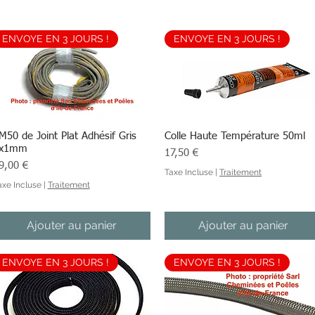
ENVOYE EN 3 JOURS !
ENVOYE EN 3 JOURS !
M50 de Joint Plat Adhésif Gris
Aperçu rapide
Colle Haute Température 50ml
Aperçu rapide
x1mm
Prix
17,50 €
ix
9,00 €
Taxe Incluse
|
Traitement
axe Incluse
|
Traitement
Ajouter au panier
Ajouter au panier
ENVOYE EN 3 JOURS !
ENVOYE EN 3 JOURS !