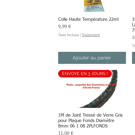
Colle Haute Température 22ml
Aperçu rapide
1
L
Prix
9,99 €
7
Taxe Incluse
|
Traitement
Pr
1
T
Ajouter au panier
ENVOYE EN 3 JOURS !
1M de Joint Tressé de Verre Gris
Aperçu rapide
pour Plaque Fonds Diamètre
8mm 06 1 08 2PLFONDS
Prix
11,00 €