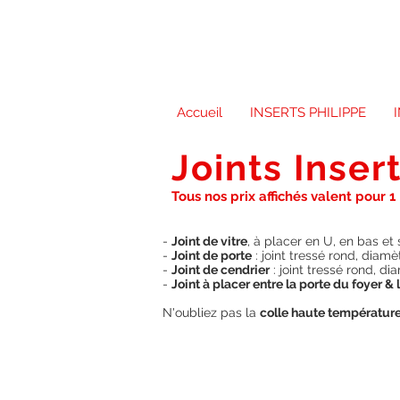
Accueil
INSERTS PHILIPPE
Joints Inser
Tous nos prix affichés valent pour 1
-
Joint de vitre
, à placer en U, en bas et 
-
Joint de porte
: joint tressé rond, diam
-
Joint de cendrier
: joint tressé rond, d
-
Joint à placer entre la porte du foyer 
N'oubliez pas la
colle haute températur