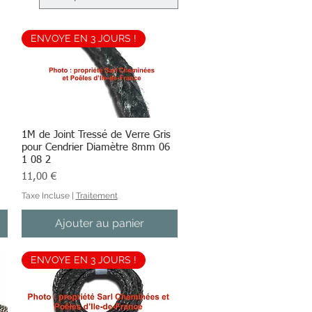
ENVOYE EN 3 JOURS !
1M de Joint Tressé de Verre Gris
Aperçu rapide
pour Cendrier Diamètre 8mm 06
1 08 2
Prix
11,00 €
Taxe Incluse
|
Traitement
Ajouter au panier
ENVOYE EN 3 JOURS !