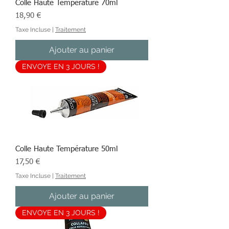
Colle Haute Température 70ml
Prix
18,90 €
Taxe Incluse
|
Traitement
Ajouter au panier
ENVOYE EN 3 JOURS !
Colle Haute Température 50ml
Prix
17,50 €
Taxe Incluse
|
Traitement
Ajouter au panier
ENVOYE EN 3 JOURS !