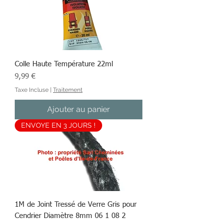
Colle Haute Température 22ml
Prix
9,99 €
Taxe Incluse
|
Traitement
Ajouter au panier
ENVOYE EN 3 JOURS !
1M de Joint Tressé de Verre Gris pour
Cendrier Diamètre 8mm 06 1 08 2