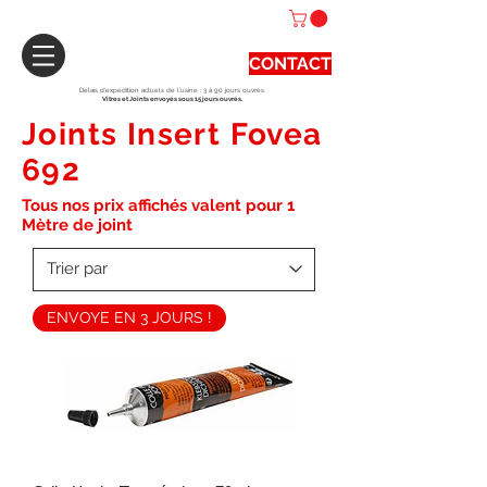
CONTACT
Délais d'expédition actuels de l'usine : 3 à 90 jours ouvrés.
Vitres et Joints envoyés sous 15 jours ouvrés.
Joints Insert Fovea
692
Tous nos prix affichés valent pour 1
Mètre de joint
ENVOYE EN 3 JOURS !