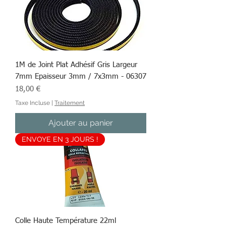
1M de Joint Plat Adhésif Gris Largeur
7mm Epaisseur 3mm / 7x3mm - 06307
Prix
18,00 €
Taxe Incluse
|
Traitement
Ajouter au panier
ENVOYE EN 3 JOURS !
Colle Haute Température 22ml