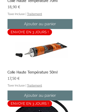
Colle Haute Température 70ml
Prix
18,90 €
Taxe Incluse
|
Traitement
Ajouter au panier
ENVOYE EN 3 JOURS !
Colle Haute Température 50ml
Prix
17,50 €
Taxe Incluse
|
Traitement
Ajouter au panier
ENVOYE EN 3 JOURS !