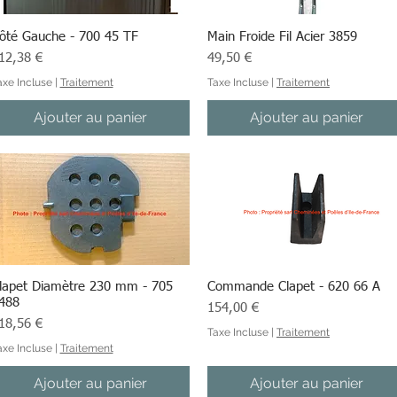
ôté Gauche - 700 45 TF
Aperçu rapide
Main Froide Fil Acier 3859
Aperçu rapide
ix
Prix
12,38 €
49,50 €
axe Incluse
|
Traitement
Taxe Incluse
|
Traitement
Ajouter au panier
Ajouter au panier
lapet Diamètre 230 mm - 705
Aperçu rapide
Commande Clapet - 620 66 A
Aperçu rapide
488
Prix
154,00 €
ix
18,56 €
Taxe Incluse
|
Traitement
axe Incluse
|
Traitement
Ajouter au panier
Ajouter au panier