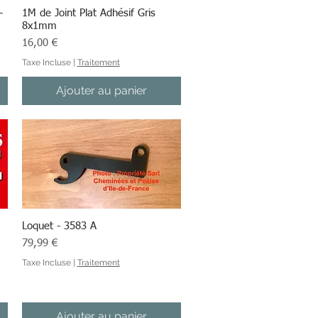
-
1M de Joint Plat Adhésif Gris
Aperçu rapide
8x1mm
Prix
16,00 €
Taxe Incluse
|
Traitement
Ajouter au panier
Loquet - 3583 A
Aperçu rapide
Prix
79,99 €
Taxe Incluse
|
Traitement
Ajouter au panier