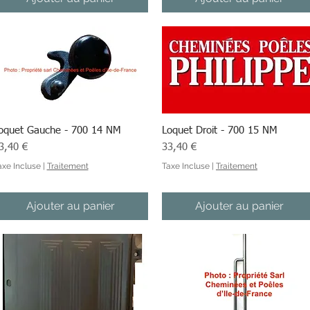
oquet Gauche - 700 14 NM
Aperçu rapide
Loquet Droit - 700 15 NM
Aperçu rapide
ix
Prix
3,40 €
33,40 €
axe Incluse
|
Traitement
Taxe Incluse
|
Traitement
Ajouter au panier
Ajouter au panier