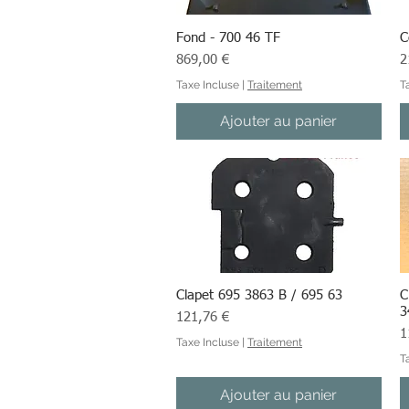
Fond - 700 46 TF
Aperçu rapide
C
Prix
Pr
869,00 €
2
Taxe Incluse
|
Traitement
T
Ajouter au panier
Clapet 695 3863 B / 695 63
Aperçu rapide
C
3
Prix
121,76 €
Pr
1
Taxe Incluse
|
Traitement
T
Ajouter au panier