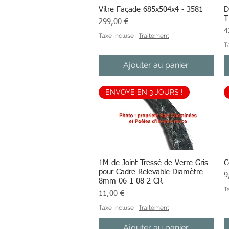
Vitre Façade 685x504x4 - 3581
Aperçu rapide
D
T
Prix
299,00 €
Pr
4
Taxe Incluse
|
Traitement
T
Ajouter au panier
ENVOYE EN 3 JOURS !
1M de Joint Tressé de Verre Gris
Aperçu rapide
C
pour Cadre Relevable Diamètre
Pr
9
8mm 06 1 08 2 CR
T
Prix
11,00 €
Taxe Incluse
|
Traitement
Ajouter au panier