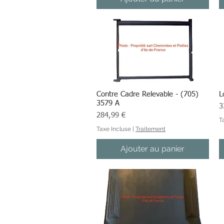
Contre Cadre Relevable - (705)
Aperçu rapide
L
3579 A
Pr
3
Prix
284,99 €
T
Taxe Incluse
|
Traitement
Ajouter au panier