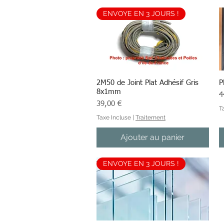
ENVOYE EN 3 JOURS !
2M50 de Joint Plat Adhésif Gris
Aperçu rapide
P
8x1mm
Pr
4
Prix
39,00 €
T
Taxe Incluse
|
Traitement
Ajouter au panier
ENVOYE EN 3 JOURS !