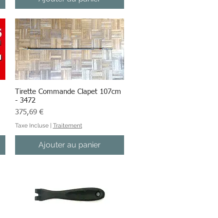
Tirette Commande Clapet 107cm
Aperçu rapide
- 3472
Prix
375,69 €
Taxe Incluse
|
Traitement
Ajouter au panier