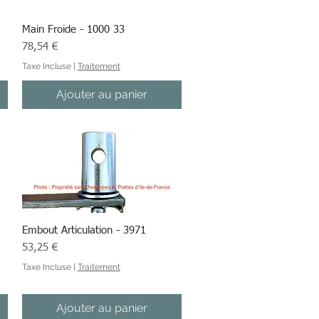
Main Froide - 1000 33
Aperçu rapide
Prix
78,54 €
Taxe Incluse
|
Traitement
Ajouter au panier
Embout Articulation - 3971
Aperçu rapide
Prix
53,25 €
Taxe Incluse
|
Traitement
Ajouter au panier