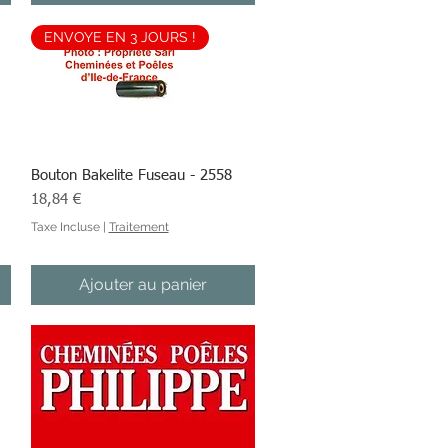
ENVOYE EN 3 JOURS !
Bouton Bakelite Fuseau - 2558
Aperçu rapide
Prix
18,84 €
Taxe Incluse
|
Traitement
Ajouter au panier