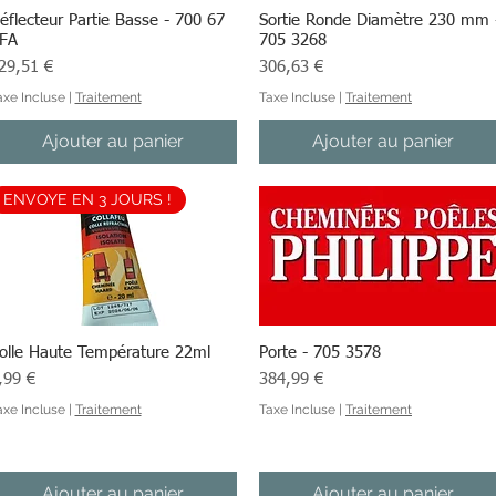
éflecteur Partie Basse - 700 67
Aperçu rapide
Sortie Ronde Diamètre 230 mm 
Aperçu rapide
FA
705 3268
ix
Prix
29,51 €
306,63 €
axe Incluse
|
Traitement
Taxe Incluse
|
Traitement
Ajouter au panier
Ajouter au panier
ENVOYE EN 3 JOURS !
olle Haute Température 22ml
Aperçu rapide
Porte - 705 3578
Aperçu rapide
ix
Prix
,99 €
384,99 €
axe Incluse
|
Traitement
Taxe Incluse
|
Traitement
Ajouter au panier
Ajouter au panier