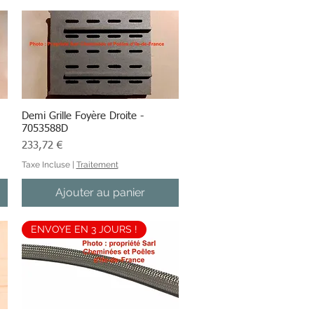
Demi Grille Foyère Droite -
Aperçu rapide
7053588D
Prix
233,72 €
Taxe Incluse
|
Traitement
Ajouter au panier
ENVOYE EN 3 JOURS !