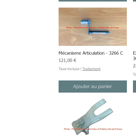
Mécanisme Articulation - 3266 C
Aperçu rapide
E
3
Prix
121,00 €
Pr
2
Taxe Incluse
|
Traitement
T
Ajouter au panier