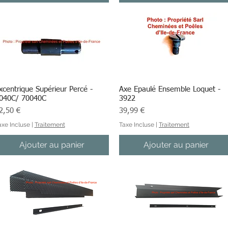
xcentrique Supérieur Percé -
Aperçu rapide
Axe Epaulé Ensemble Loquet -
Aperçu rapide
040C/ 70040C
3922
ix
Prix
2,50 €
39,99 €
axe Incluse
|
Traitement
Taxe Incluse
|
Traitement
Ajouter au panier
Ajouter au panier