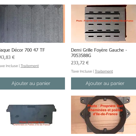
laque Décor 700 47 TF
Aperçu rapide
Demi Grille Foyère Gauche -
Aperçu rapide
7053588G
ix
43,83 €
Prix
233,72 €
axe Incluse
|
Traitement
Taxe Incluse
|
Traitement
Ajouter au panier
Ajouter au panier