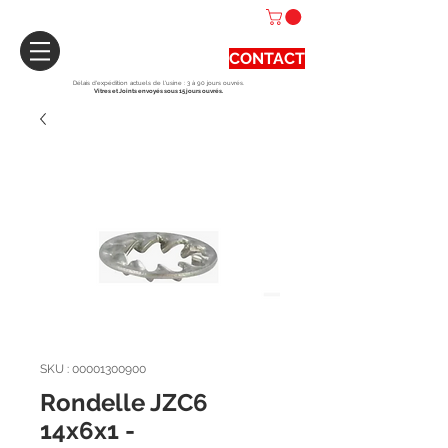
CONTACT
Délais d'expédition actuels de l'usine : 3 à 90 jours ouvrés.
Vitres et Joints envoyés sous 15 jours ouvrés.
SKU : 00001300900
Rondelle JZC6
14x6x1 -