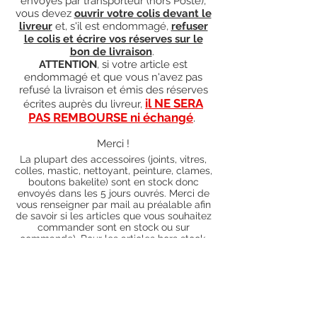
envoyés par transporteur (hors Poste),
vous devez
ouvrir votre colis devant le
livreur
et, s'il est endommagé,
refuser
le colis et écrire vos réserves sur le
bon de livraison
.
ATTENTION
, si votre article est
endommagé et que vous n'avez pas
refusé la livraison et émis des réserves
il NE SERA
écrites auprès du livreur,
PAS REMBOURSE ni échangé
.
Merci !
La plupart des accessoires (joints, vitres,
colles, mastic, nettoyant, peinture, clames,
boutons bakelite) sont en stock donc
envoyés dans les 5 jours ouvrés. Merci de
vous renseigner par mail au préalable afin
de savoir si les articles que vous souhaitez
commander sont en stock ou sur
commande). Pour les articles hors stock,
nos délais de traitement actuels sont de 0
à 90 jours ouvrés (15 jours francs
supplémentaires en cas de règlement par
chèque), sauf conditions exceptionnelles
(retard de livraison de la part de l'usine,
des fournisseurs, intempéries, grèves,