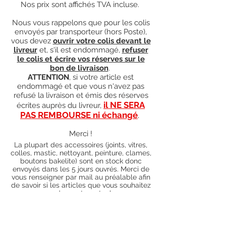
Nos prix sont affichés TVA incluse.
Nous vous rappelons que pour les colis
envoyés par transporteur (hors Poste),
vous devez
ouvrir votre colis devant le
livreur
et, s'il est endommagé,
refuser
le colis et écrire vos réserves sur le
bon de livraison
.
ATTENTION
, si votre article est
endommagé et que vous n'avez pas
refusé la livraison et émis des réserves
il NE SERA
écrites auprès du livreur,
PAS REMBOURSE ni échangé
.
Merci !
La plupart des accessoires (joints, vitres,
colles, mastic, nettoyant, peinture, clames,
boutons bakelite) sont en stock donc
envoyés dans les 5 jours ouvrés. Merci de
vous renseigner par mail au préalable afin
de savoir si les articles que vous souhaitez
commander sont en stock ou sur
commande). Pour les articles hors stock,
nos délais de traitement actuels sont de 0
à 90 jours ouvrés (15 jours francs
supplémentaires en cas de règlement par