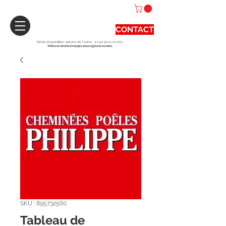
CONTACT
Délais d'expédition actuels de l'usine : 3 à 90 jours ouvrés.
Vitres et Joints envoyés sous 15 jours ouvrés.
SKU : 895732560
Tableau de