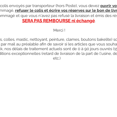
olis envoyés par transporteur (hors Poste), vous devez
ouvrir vo
mmagé,
refuser le colis et écrire vos réserves sur le bon de liv
ndommagé et que vous n'avez pas refusé la livraison et émis des ré
SERA PAS REMBOURSE ni échangé
.
Merci !
res, colles, mastic, nettoyant, peinture, clames, boutons bakelite)
 par mail au préalable afin de savoir si les articles que vous so
k, nos délais de traitement actuels sont de 0 à 90 jours ouvrés (
ions exceptionnelles (retard de livraison de la part de l'usine, d
etc.)