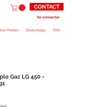
CONTACT
Se connecter
pour Poêles
Destockage
FAQ
le Gaz LG 450 -
91
ment