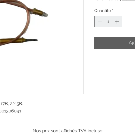
Quantité
*
Aj
217B, 2215B.
001306091
Nos prix sont affichés TVA incluse.