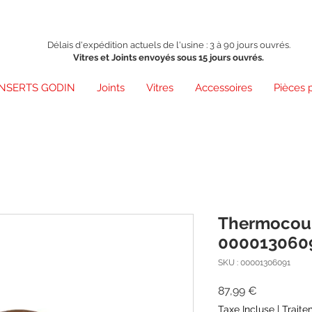
Délais d'expédition actuels de l'usine : 3 à 90 jours ouvrés.
Vitres et Joints envoyés sous 15 jours ouvrés.
INSERTS GODIN
Joints
Vitres
Accessoires
Pièces 
Thermocoup
000013060
SKU : 00001306091
Prix
87,99 €
Taxe Incluse
|
Traite