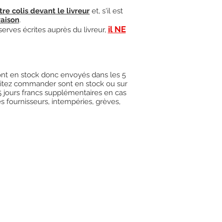
tre colis devant le livreur
et, s'il est
raison
.
il NE
serves écrites auprès du livreur,
 sont en stock donc envoyés dans les 5
uhaitez commander sont en stock ou sur
15 jours francs supplémentaires en cas
es fournisseurs, intempéries, grèves,