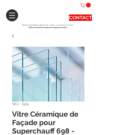
CONTACT
Délais d'expédition actuels de l'usine : 3 à 90 jours ouvrés.
Vitres et Joints envoyés sous 15 jours ouvrés.
SKU : 7474
Vitre Céramique de
Façade pour
Superchauff 698 -