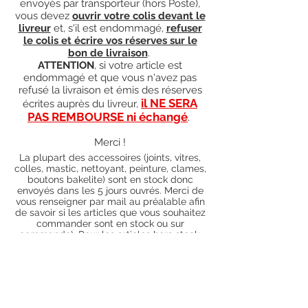
envoyés par transporteur (hors Poste),
vous devez
ouvrir votre colis devant le
livreur
et, s'il est endommagé,
refuser
le colis et écrire vos réserves sur le
bon de livraison
.
ATTENTION
, si votre article est
endommagé et que vous n'avez pas
refusé la livraison et émis des réserves
il NE SERA
écrites auprès du livreur,
PAS REMBOURSE ni échangé
.
Merci !
La plupart des accessoires (joints, vitres,
colles, mastic, nettoyant, peinture, clames,
boutons bakelite) sont en stock donc
envoyés dans les 5 jours ouvrés. Merci de
vous renseigner par mail au préalable afin
de savoir si les articles que vous souhaitez
commander sont en stock ou sur
commande). Pour les articles hors stock,
nos délais de traitement actuels sont de 0
à 90 jours ouvrés (15 jours francs
supplémentaires en cas de règlement par
chèque), sauf conditions exceptionnelles
(retard de livraison de la part de l'usine,
des fournisseurs, intempéries, grèves,