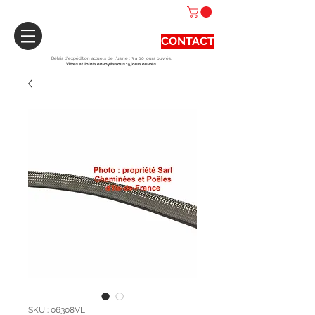
CONTACT
Délais d'expédition actuels de l'usine : 3 à 90 jours ouvrés.
Vitres et Joints envoyés sous 15 jours ouvrés.
SKU : 06308VL