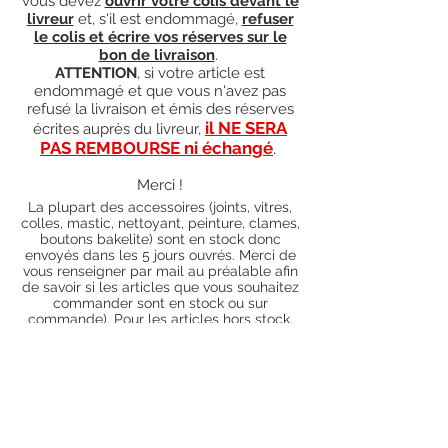
vous devez
ouvrir votre colis devant le
livreur
et, s'il est endommagé,
refuser
le colis et écrire vos réserves sur le
bon de livraison
.
ATTENTION
, si votre article est
endommagé et que vous n'avez pas
refusé la livraison et émis des réserves
il NE SERA
écrites auprès du livreur,
PAS REMBOURSE ni échangé
.
Merci !
La plupart des accessoires (joints, vitres,
colles, mastic, nettoyant, peinture, clames,
boutons bakelite) sont en stock donc
envoyés dans les 5 jours ouvrés. Merci de
vous renseigner par mail au préalable afin
de savoir si les articles que vous souhaitez
commander sont en stock ou sur
commande). Pour les articles hors stock,
nos délais de traitement actuels sont de 0
à 90 jours ouvrés (15 jours francs
supplémentaires en cas de règlement par
chèque), sauf conditions exceptionnelles
(retard de livraison de la part de l'usine,
des fournisseurs, intempéries, grèves,
etc.)