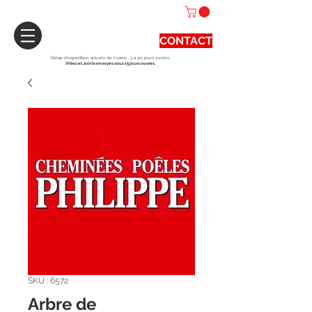
CONTACT
Délais d'expédition actuels de l'usine : 3 à 90 jours ouvrés.
Vitres et Joints envoyés sous 15 jours ouvrés.
SKU : 6572
Arbre de