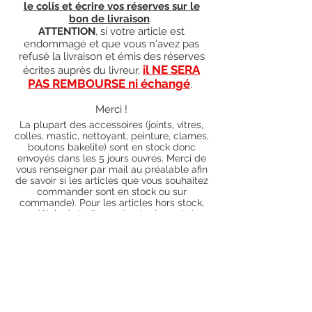
le colis et écrire vos réserves sur le
bon de livraison
.
ATTENTION
, si votre article est
endommagé et que vous n'avez pas
refusé la livraison et émis des réserves
il NE SERA
écrites auprès du livreur,
PAS REMBOURSE ni échangé
.
Merci !
La plupart des accessoires (joints, vitres,
colles, mastic, nettoyant, peinture, clames,
boutons bakelite) sont en stock donc
envoyés dans les 5 jours ouvrés. Merci de
vous renseigner par mail au préalable afin
de savoir si les articles que vous souhaitez
commander sont en stock ou sur
commande). Pour les articles hors stock,
nos délais de traitement actuels sont de 0
à 90 jours ouvrés (15 jours francs
supplémentaires en cas de règlement par
chèque), sauf conditions exceptionnelles
(retard de livraison de la part de l'usine,
des fournisseurs, intempéries, grèves,
etc.)
Conditions générales