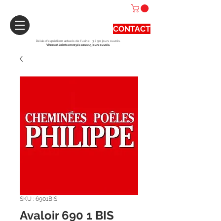
CONTACT
Délais d'expédition actuels de l'usine : 3 à 90 jours ouvrés.
Vitres et Joints envoyés sous 15 jours ouvrés.
SKU : 6901BIS
Avaloir 690 1 BIS