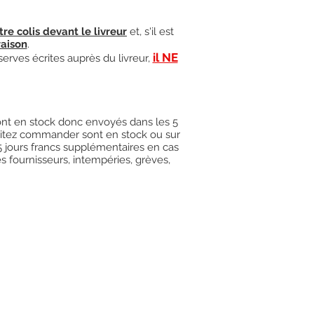
tre colis devant le livreur
et, s'il est
raison
.
il NE
serves écrites auprès du livreur,
 sont en stock donc envoyés dans les 5
uhaitez commander sont en stock ou sur
15 jours francs supplémentaires en cas
es fournisseurs, intempéries, grèves,