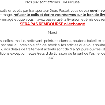
Nos prix sont affichés TVA incluse.
olis envoyés par transporteur (hors Poste), vous devez
ouvrir vo
mmagé,
refuser le colis et écrire vos réserves sur le bon de liv
ndommagé et que vous n'avez pas refusé la livraison et émis des ré
SERA PAS REMBOURSE ni échangé
.
Merci !
res, colles, mastic, nettoyant, peinture, clames, boutons bakelite)
 par mail au préalable afin de savoir si les articles que vous so
k, nos délais de traitement actuels sont de 0 à 90 jours ouvrés (
ions exceptionnelles (retard de livraison de la part de l'usine, d
etc.)