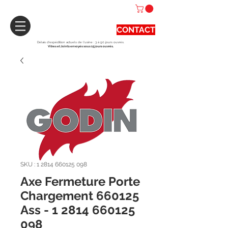
CONTACT
Délais d'expédition actuels de l'usine : 3 à 90 jours ouvrés.
Vitres et Joints envoyés sous 15 jours ouvrés.
SKU : 1 2814 660125 098
Axe Fermeture Porte
Chargement 660125
Ass - 1 2814 660125
098