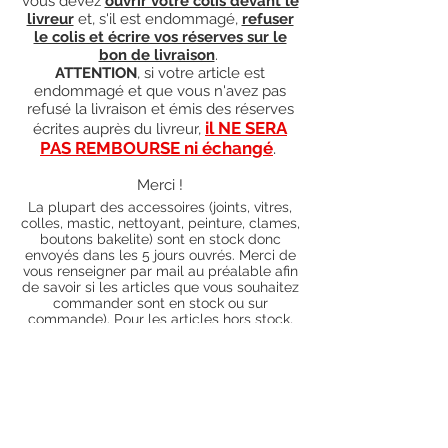
vous devez
ouvrir votre colis devant le
livreur
et, s'il est endommagé,
refuser
le colis et écrire vos réserves sur le
bon de livraison
.
ATTENTION
, si votre article est
endommagé et que vous n'avez pas
refusé la livraison et émis des réserves
il NE SERA
écrites auprès du livreur,
PAS REMBOURSE ni échangé
.
Merci !
La plupart des accessoires (joints, vitres,
colles, mastic, nettoyant, peinture, clames,
boutons bakelite) sont en stock donc
envoyés dans les 5 jours ouvrés. Merci de
vous renseigner par mail au préalable afin
de savoir si les articles que vous souhaitez
commander sont en stock ou sur
commande). Pour les articles hors stock,
nos délais de traitement actuels sont de 0
à 90 jours ouvrés (15 jours francs
supplémentaires en cas de règlement par
chèque), sauf conditions exceptionnelles
(retard de livraison de la part de l'usine,
des fournisseurs, intempéries, grèves,
etc.)